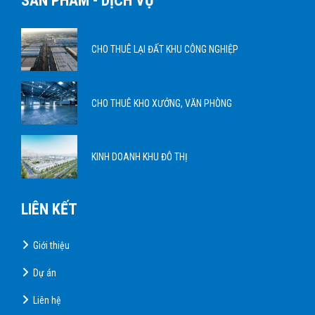
SẢN PHẨM - DỊCH VỤ
CHO THUÊ LẠI ĐẤT KHU CÔNG NGHIỆP
CHO THUÊ KHO XƯỞNG, VĂN PHÒNG
KINH DOANH KHU ĐÔ THỊ
LIÊN KẾT
Giới thiệu
Dự án
Liên hệ