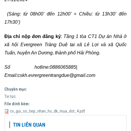
(Sáng: từ 08h00’ đến 12h00’ + Chiều: từ 13h30’ đến
17h30’)
Địa chỉ nộp đơn đăng ký
: Tầng 1 tòa CT1 Dự án Nhà ở
xã hội Evergreen Tràng Duệ tại xã Lê Lợi và xã Quốc
Tuấn, huyện An Dương, thành phố Hải Phòng.
Số hotline:0886065885|
Email:
cskh.evrergreentrangdue@gmail.com
Chuyên mục:
Tin tức
File đính kèm:
cv_gui_so_tiep_nhan_hs_dk_mua_dot_4.pdf
TIN LIÊN QUAN